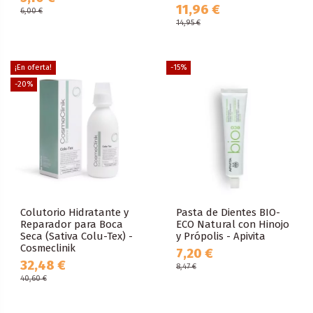
11,96 €
6,00 €
14,95 €
¡En oferta!
-15%
-20%
Colutorio Hidratante y
Pasta de Dientes BIO-
Reparador para Boca
ECO Natural con Hinojo
Seca (Sativa Colu-Tex) -
y Própolis - Apivita
Cosmeclinik
7,20 €
32,48 €
8,47 €
40,60 €