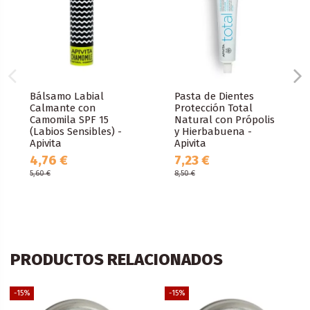
Bálsamo Labial
Pasta de Dientes
Calmante con
Protección Total
Camomila SPF 15
Natural con Própolis
(Labios Sensibles) -
y Hierbabuena -
Apivita
Apivita
4,76 €
7,23 €
5,60 €
8,50 €
PRODUCTOS RELACIONADOS
-15%
-15%