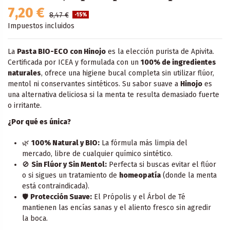
7,20 €
8,47 €
-15%
Impuestos incluidos
La
Pasta BIO-ECO con Hinojo
es la elección purista de Apivita.
Certificada por ICEA y formulada con un
100% de ingredientes
naturales
, ofrece una higiene bucal completa sin utilizar flúor,
mentol ni conservantes sintéticos. Su sabor suave a
Hinojo
es
una alternativa deliciosa si la menta te resulta demasiado fuerte
o irritante.
¿Por qué es única?
🌿
100% Natural y BIO:
La fórmula más limpia del
mercado, libre de cualquier químico sintético.
🚫
Sin Flúor y Sin Mentol:
Perfecta si buscas evitar el flúor
o si sigues un tratamiento de
homeopatía
(donde la menta
está contraindicada).
🛡️
Protección Suave:
El Própolis y el Árbol de Té
mantienen las encías sanas y el aliento fresco sin agredir
la boca.