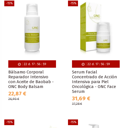
-15%
-15%
22
d.
17
:
56
:
59
22
d.
17
:
56
:
59
Bálsamo Corporal
Serum Facial
Reparador Intensivo
Concentrado de Acción
con Aceite de Baobab -
Intensiva para Piel
ONC Body Balsam
Oncológica - ONC Face
Serum
22,87 €
31,69 €
26,90 €
37,28 €
-15%
-15%