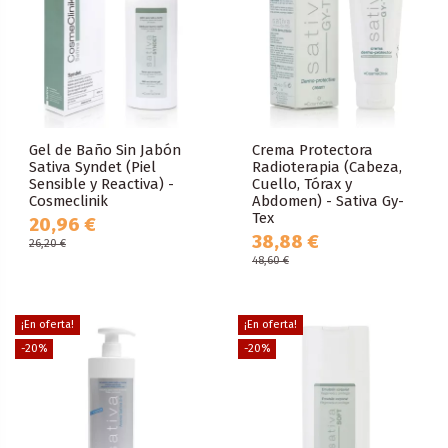
Gel de Baño Sin Jabón
Crema Protectora
Sativa Syndet (Piel
Radioterapia (Cabeza,
Sensible y Reactiva) -
Cuello, Tórax y
Cosmeclinik
Abdomen) - Sativa Gy-
Tex
20,96 €
38,88 €
26,20 €
48,60 €
¡En oferta!
¡En oferta!
-20%
-20%