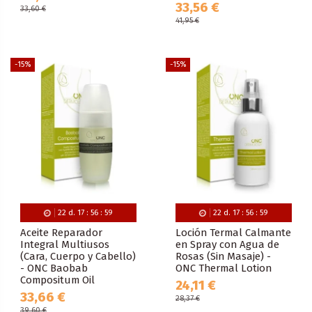
33,56 €
33,60 €
41,95 €
-15%
-15%
22
d.
17
:
56
:
59
22
d.
17
:
56
:
59
Aceite Reparador
Loción Termal Calmante
Integral Multiusos
en Spray con Agua de
(Cara, Cuerpo y Cabello)
Rosas (Sin Masaje) -
- ONC Baobab
ONC Thermal Lotion
Compositum Oil
24,11 €
33,66 €
28,37 €
39,60 €