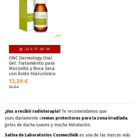
22
d.
17
:
56
:
59
ONC Dermology Oral
Gel: Tratamiento para
Mucositis y Boca Seca
con Ácido Hialurónico
13,39 €
15,75 €
¿Vas a recibir radioterapia?
Te recomendamos que
uses diariamente c
remas protectoras para la zona irradiada
,
geles de ducha suaves y mucha hidratación.
Sativa de Laboratorios Cosmeclinik
es una de las marcas más