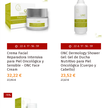
22
d.
17
:
56
:
59
22
d.
17
:
56
:
59
Crema Facial
ONC Dermology Shower
Reparadora Intensiva
Gel: Gel de Ducha
para Piel Oncológica y
Nutritivo para Piel
Sensible - ONC Face
Oncológica (Cuerpo y
Cream
Cabello)
32,22 €
23,52 €
37,90 €
27,67 €
-15%