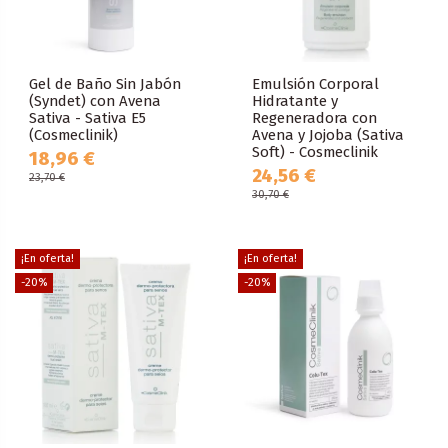
Gel de Baño Sin Jabón
Emulsión Corporal
(Syndet) con Avena
Hidratante y
Sativa - Sativa E5
Regeneradora con
(Cosmeclinik)
Avena y Jojoba (Sativa
Soft) - Cosmeclinik
18,96 €
24,56 €
23,70 €
30,70 €
¡En oferta!
¡En oferta!
-20%
-20%