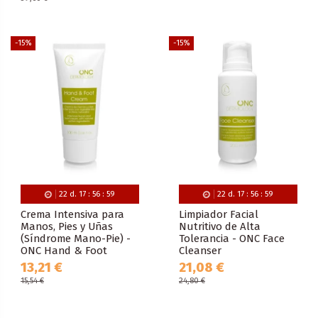
-15%
-15%
22
d.
17
:
56
:
59
22
d.
17
:
56
:
59
Crema Intensiva para
Limpiador Facial
Manos, Pies y Uñas
Nutritivo de Alta
(Síndrome Mano-Pie) -
Tolerancia - ONC Face
ONC Hand & Foot
Cleanser
13,21 €
21,08 €
15,54 €
24,80 €