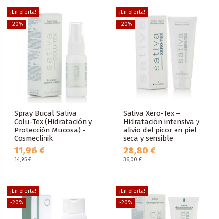
¡En oferta!
¡En oferta!
-20%
-20%
Spray Bucal Sativa
Sativa Xero-Tex –
Colu-Tex (Hidratación y
Hidratación intensiva y
Protección Mucosa) -
alivio del picor en piel
Cosmeclinik
seca y sensible
11,96 €
28,80 €
14,95 €
36,00 €
¡En oferta!
¡En oferta!
-20%
-20%