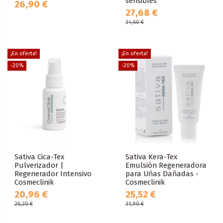
sensibles
26,90 €
27,68 €
34,60 €
¡En oferta!
¡En oferta!
-20%
-20%
Sativa Cica-Tex
Sativa Kera-Tex
Pulverizador |
Emulsión Regeneradora
Regenerador Intensivo
para Uñas Dañadas -
Cosmeclinik
Cosmeclinik
20,96 €
25,52 €
26,20 €
31,90 €