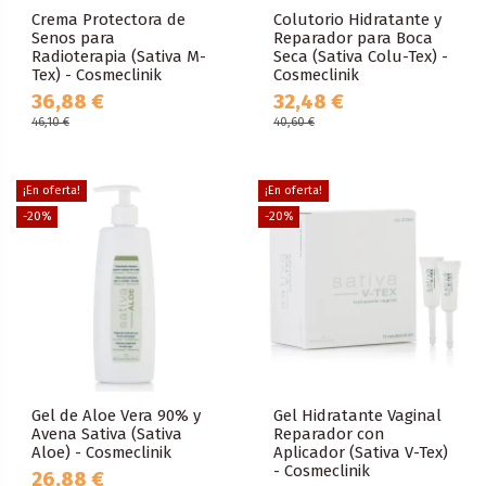
Crema Protectora de
Colutorio Hidratante y
Senos para
Reparador para Boca
Radioterapia (Sativa M-
Seca (Sativa Colu-Tex) -
Tex) - Cosmeclinik
Cosmeclinik
36,88 €
32,48 €
46,10 €
40,60 €
¡En oferta!
¡En oferta!
-20%
-20%
Gel de Aloe Vera 90% y
Gel Hidratante Vaginal
Avena Sativa (Sativa
Reparador con
Aloe) - Cosmeclinik
Aplicador (Sativa V-Tex)
- Cosmeclinik
26,88 €