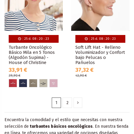
25
d.
08
:
20
:
22
25
d.
08
:
20
:
22
Turbante Oncológico
Soft Lift Hat - Relleno
Básico Mila en 5 Tonos
Voluminizador y Confort
(Algodón Supima) -
bajo Pelucas o
House of Christine
Pañuelos
33,91 €
37,32 €
39,90 €
43,90 €
1
2
Encuentra la comodidad y el estilo que necesitas con nuestra
selección de
turbantes básicos oncológicos
. En nuestra tienda
en línea, te ofrecemos una variedad de opciones diseñadas