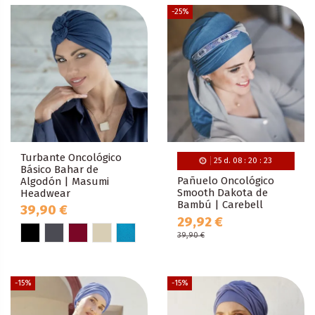
-25%
Turbante Oncológico
25
d.
08
:
20
:
22
Básico Bahar de
Pañuelo Oncológico
Algodón | Masumi
Smooth Dakota de
Headwear
Bambú | Carebell
39,90 €
29,92 €
39,90 €
-15%
-15%