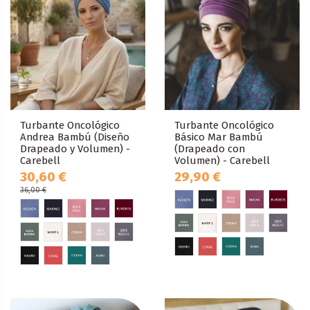
Turbante Oncológico
Turbante Oncológico
Andrea Bambú (Diseño
Básico Mar Bambú
Drapeado y Volumen) -
(Drapeado con
Carebell
Volumen) - Carebell
30,60 €
29,90 €
36,00 €