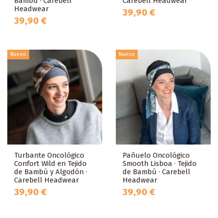
Bambú · Carebell
Carebell Headwear
Headwear
39,90 €
39,90 €
Nuevo
Nuevo
Turbante Oncológico
Pañuelo Oncológico
Confort Wild en Tejido
Smooth Lisboa · Tejido
de Bambú y Algodón ·
de Bambú · Carebell
Carebell Headwear
Headwear
39,90 €
39,90 €