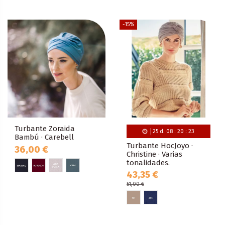
-15%
Turbante Zoraida
25
d.
08
:
20
:
22
Bambú · Carebell
Turbante HocJoyo ·
36,00 €
Christine · Varias
tonalidades.
43,35 €
51,00 €