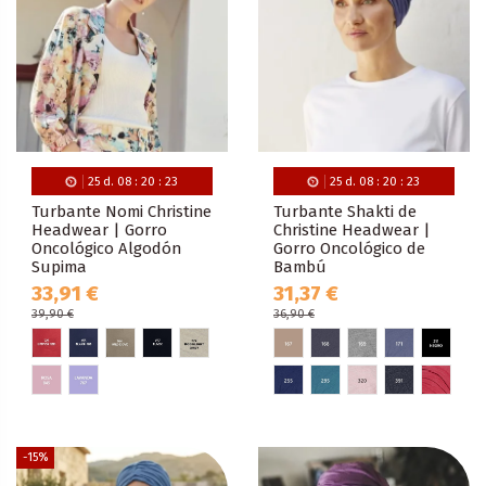
25
d.
08
:
20
:
22
25
d.
08
:
20
:
22
Turbante Nomi Christine
Turbante Shakti de
Headwear | Gorro
Christine Headwear |
Oncológico Algodón
Gorro Oncológico de
Supima
Bambú
33,91 €
31,37 €
39,90 €
36,90 €
-15%