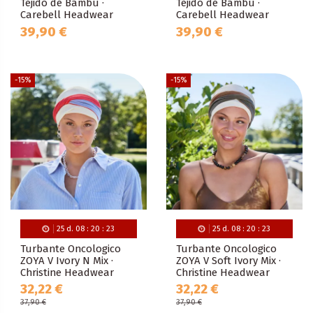
Tejido de Bambú ·
Tejido de Bambú ·
Carebell Headwear
Carebell Headwear
39,90 €
39,90 €
-15%
-15%
25
d.
08
:
20
:
22
25
d.
08
:
20
:
22
Turbante Oncologico
Turbante Oncologico
ZOYA V Ivory N Mix ·
ZOYA V Soft Ivory Mix ·
Christine Headwear
Christine Headwear
32,22 €
32,22 €
37,90 €
37,90 €