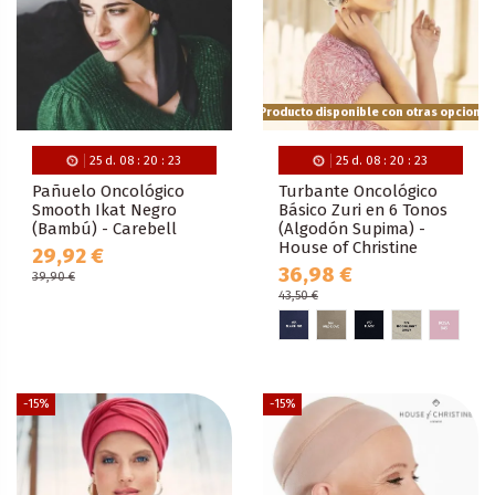
Producto disponible con otras opciones
25
d.
08
:
20
:
22
25
d.
08
:
20
:
22
Pañuelo Oncológico
Turbante Oncológico
Smooth Ikat Negro
Básico Zuri en 6 Tonos
(Bambú) - Carebell
(Algodón Supima) -
House of Christine
29,92 €
36,98 €
39,90 €
43,50 €
-15%
-15%