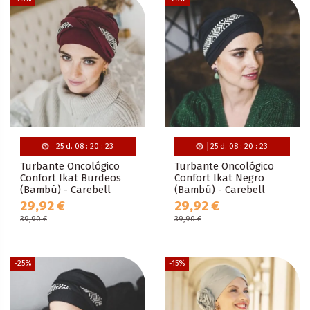
25
d.
08
:
20
:
22
25
d.
08
:
20
:
22
Turbante Oncológico
Turbante Oncológico
Confort Ikat Burdeos
Confort Ikat Negro
(Bambú) - Carebell
(Bambú) - Carebell
29,92 €
29,92 €
39,90 €
39,90 €
-25%
-15%