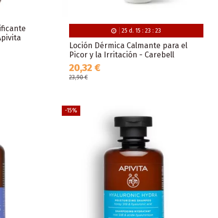
ificante
25
d.
15
:
23
:
22
pivita
Loción Dérmica Calmante para el
Picor y la Irritación - Carebell
20,32 €
23,90 €
-15%