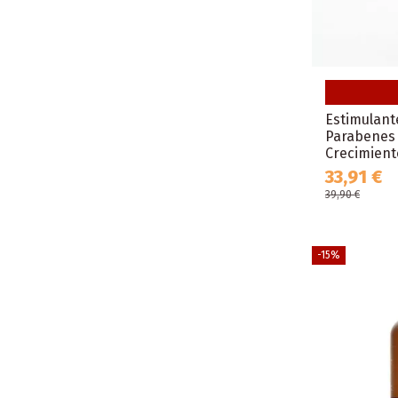
Estimulant
Parabenes 
Crecimiento
33,91 €
39,90 €
-15%