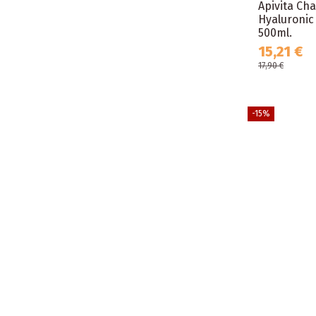
Apivita Ch
Hyaluronic
500ml.
15,21 €
17,90 €
-15%