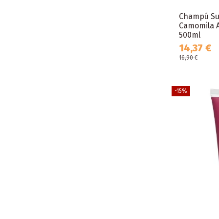
Champú Su
Camomila A
500ml
14,37 €
16,90 €
-15%