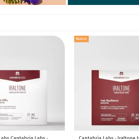
Nuevo
Labs Cantabria Labs ·
Cantabria Labs · Iraltone 