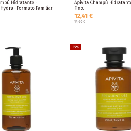
ampú Hidratante ·
Apivita Champú Hidratante
 Hydra · Formato Familiar
Fino.
12,41 €
14,60 €
-15%