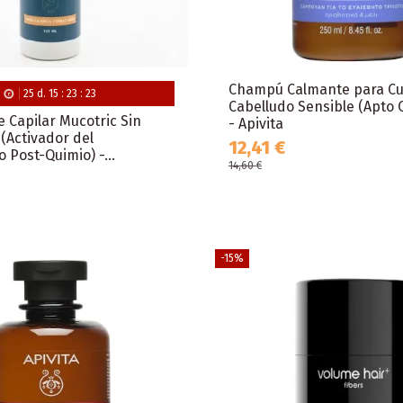
Champú Calmante para C
25
d.
15
:
23
:
22
Cabelludo Sensible (Apto 
e Capilar Mucotric Sin
- Apivita
(Activador del
12,41 €
 Post-Quimio) -...
14,60 €
-15%