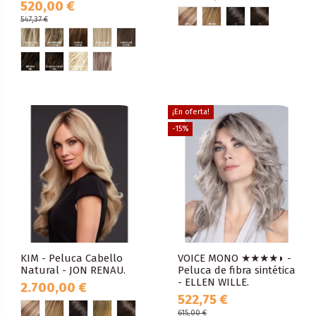
520,00 €
547,37 €
¡En oferta!
-15%
KIM - Peluca Cabello
VOICE MONO ★★★★◗ -
Natural - JON RENAU.
Peluca de fibra sintética
- ELLEN WILLE.
2.700,00 €
522,75 €
615,00 €