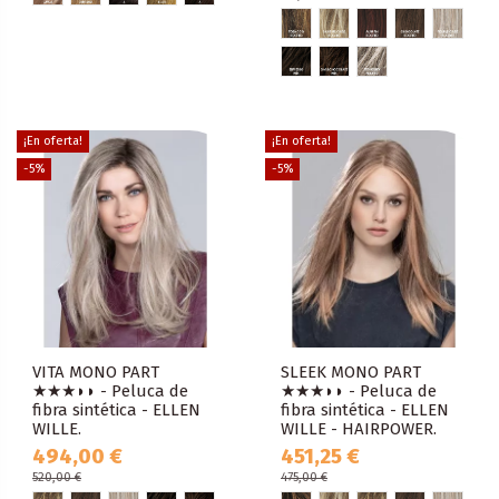
¡En oferta!
¡En oferta!
-5%
-5%
VITA MONO PART
SLEEK MONO PART
★★★◗◗ - Peluca de
★★★◗◗ - Peluca de
fibra sintética - ELLEN
fibra sintética - ELLEN
WILLE.
WILLE - HAIRPOWER.
494,00 €
451,25 €
520,00 €
475,00 €