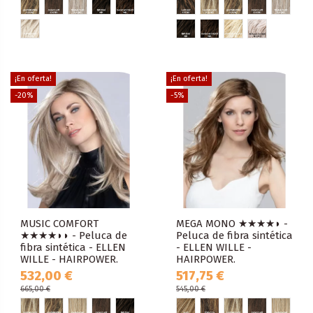
¡En oferta!
¡En oferta!
-20%
-5%
MUSIC COMFORT
MEGA MONO ★★★★◗ -
★★★★◗◗ - Peluca de
Peluca de fibra sintética
fibra sintética - ELLEN
- ELLEN WILLE -
WILLE - HAIRPOWER.
HAIRPOWER.
532,00 €
517,75 €
665,00 €
545,00 €