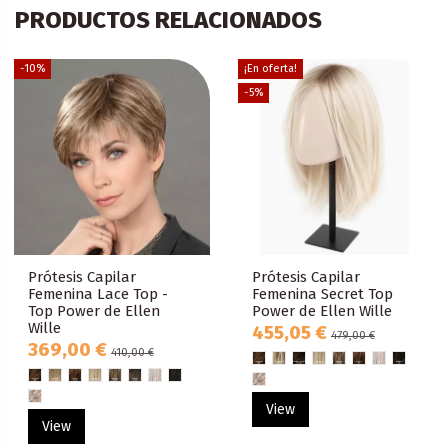
PRODUCTOS RELACIONADOS
-10%
¡En oferta!
-5%
Prótesis Capilar
Prótesis Capilar
Femenina Lace Top -
Femenina Secret Top
Top Power de Ellen
Power de Ellen Wille
Wille
455,05 €
479,00 €
369,00 €
410,00 €
View
View