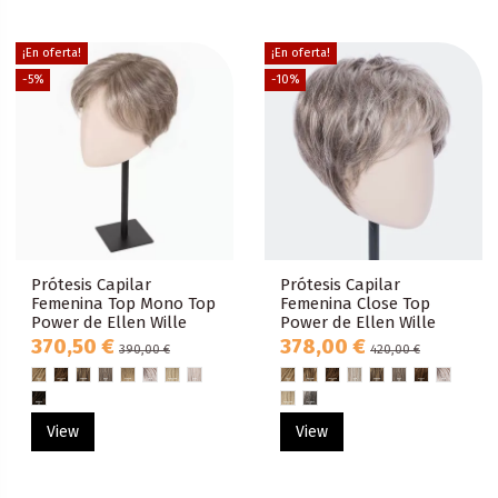
¡En oferta!
¡En oferta!
-5%
-10%
Prótesis Capilar
Prótesis Capilar
Femenina Top Mono Top
Femenina Close Top
Power de Ellen Wille
Power de Ellen Wille
370,50 €
378,00 €
390,00 €
420,00 €
View
View