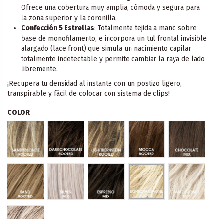
Ofrece una cobertura muy amplia, cómoda y segura para
la zona superior y la coronilla.
Confección 5 Estrellas
: Totalmente tejida a mano sobre
base de monofilamento, e incorpora un tul frontal invisible
alargado (lace front) que simula un nacimiento capilar
totalmente indetectable y permite cambiar la raya de lado
libremente.
¡Recupera tu densidad al instante con un postizo ligero,
transpirable y fácil de colocar con sistema de clips!
COLOR
Sandyblonde Rooted - Raíz oscura 16.22.14
Darkchocolate Rooted - Raiz oscura 6.33.4
Lightbernstein Rooted - Raiz Oscura
Mocca Rooted - Raiz Os
Chocolate 
Lightchampagne Rooted 
Sand Rooted - Raiz oscura 14.26.20
Silver Mix - Mechas 60.56
Espresso Mix - Mechas 4.6.2
Pastelblon