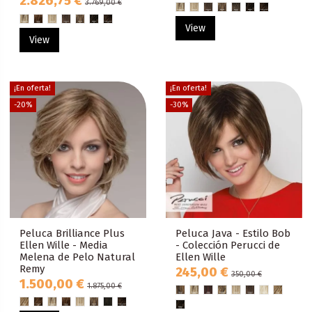
2.826,75 €
3.769,00 €
View
View
¡En oferta!
¡En oferta!
-20%
-30%
Peluca Brilliance Plus
Peluca Java - Estilo Bob
Ellen Wille - Media
- Colección Perucci de
Melena de Pelo Natural
Ellen Wille
Remy
245,00 €
350,00 €
1.500,00 €
1.875,00 €