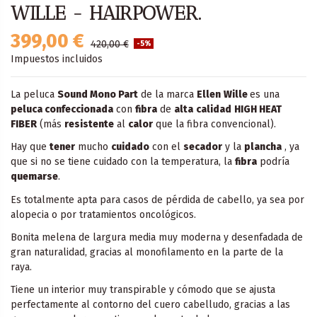
WILLE - HAIRPOWER.
399,00 €
420,00 €
-5%
Impuestos incluidos
La peluca
Sound Mono Part
de la marca
Ellen
Wille
es una
peluca confeccionada
con
fibra
de
alta
calidad
HIGH HEAT
FIBER
(más
resistente
al
calor
que la fibra convencional).
Hay que
tener
mucho
cuidado
con el
secador
y la
plancha
, ya
que si no se tiene cuidado con la temperatura, la
fibra
podría
quemarse
.
Es totalmente apta para casos de pérdida de cabello, ya sea por
alopecia o por tratamientos oncológicos.
Bonita melena de largura media muy moderna y desenfadada de
gran naturalidad, gracias al monofilamento en la parte de la
raya.
Tiene un interior muy transpirable y cómodo que se ajusta
perfectamente al contorno del cuero cabelludo, gracias a las