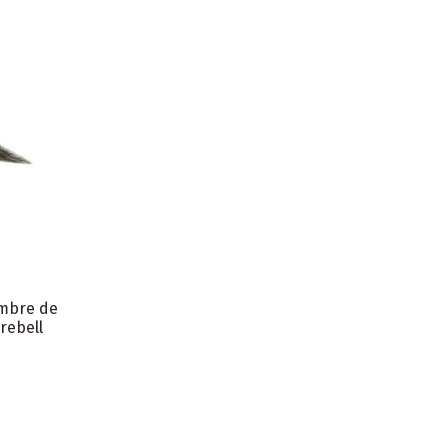
ombre de
arebell