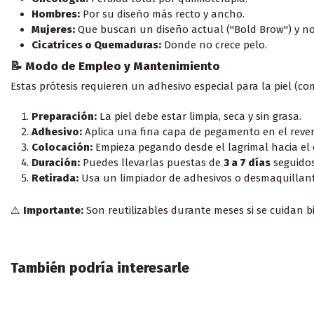
Hombres:
Por su diseño más recto y ancho.
Mujeres:
Que buscan un diseño actual ("Bold Brow") y no
Cicatrices o Quemaduras:
Donde no crece pelo.
📝 Modo de Empleo y Mantenimiento
Estas prótesis requieren un adhesivo especial para la piel (c
Preparación:
La piel debe estar limpia, seca y sin grasa.
Adhesivo:
Aplica una fina capa de pegamento en el rever
Colocación:
Empieza pegando desde el lagrimal hacia el e
Duración:
Puedes llevarlas puestas de
3 a 7 días
seguidos
Retirada:
Usa un limpiador de adhesivos o desmaquillante
⚠️
Importante:
Son reutilizables durante meses si se cuidan bie
También podría interesarle