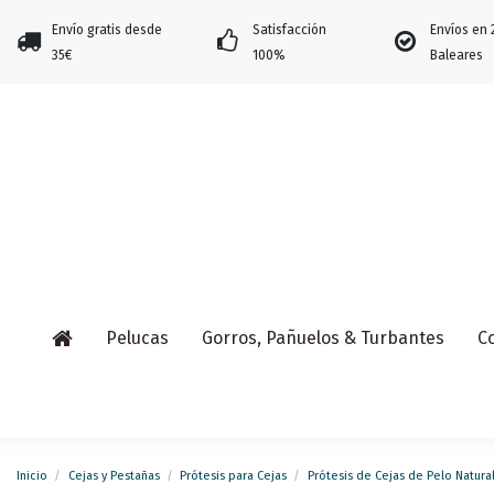
Envío gratis desde
Satisfacción
Envíos en 
35€
100%
Baleares
Pelucas
Gorros, Pañuelos & Turbantes
C
Inicio
Cejas y Pestañas
Prótesis para Cejas
Prótesis de Cejas de Pelo Natura