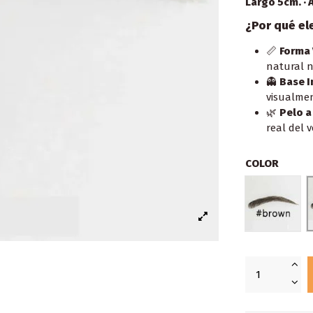
Largo 5cm. · 
¿Por qué el
📏
Forma 
natural n
👻
Base I
visualmen
🌿
Pelo a
real del v
COLOR
STYLO 2