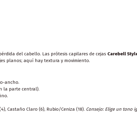
pérdida del cabello. Las prótesis capilares de cejas
Carebell Styl
jes planos; aquí hay textura y movimiento.
io-ancho.
 la parte central).
ino.
4), Castaño Claro (6), Rubio/Ceniza (18).
Consejo: Elige un tono i