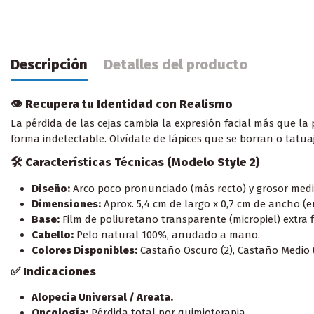
Descripción
Detalles del producto
👁️ Recupera tu Identidad con Realismo
La pérdida de las cejas cambia la expresión facial más que la 
forma indetectable. Olvídate de lápices que se borran o tatua
🛠️ Características Técnicas (Modelo Style 2)
Diseño:
Arco poco pronunciado (más recto) y grosor med
Dimensiones:
Aprox. 5,4 cm de largo x 0,7 cm de ancho (en
Base:
Film de poliuretano transparente (micropiel) extra f
Cabello:
Pelo natural 100%, anudado a mano.
Colores Disponibles:
Castaño Oscuro (2), Castaño Medio (
✅ Indicaciones
Alopecia Universal / Areata.
Oncología:
Pérdida total por quimioterapia.