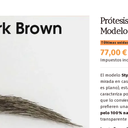
Prótesi
Modelo 
Últimas unida
77,00 €
Impuestos inc
El modelo
Sty
mirada en caso
es plano), es
caracteriza p
que lo convie
prefieren una
pelo 100% na
transparente 