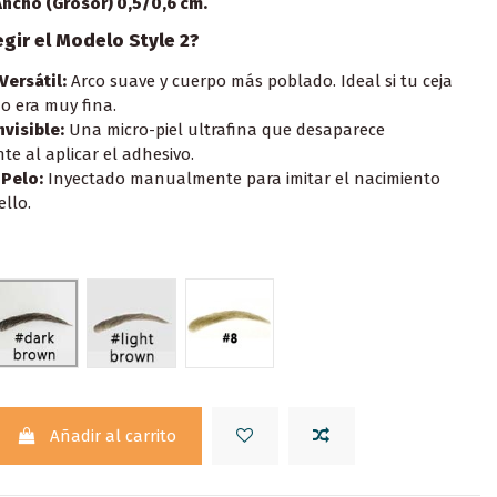
Ancho (Grosor) 0,5/0,6 cm.
egir el Modelo Style 2?
Versátil:
Arco suave y cuerpo más poblado. Ideal si tu ceja
o era muy fina.
nvisible:
Una micro-piel ultrafina que desaparece
te al aplicar el adhesivo.
 Pelo:
Inyectado manualmente para imitar el nacimiento
ello.
STYLO 2 COLOR 2 DARK BROWN
 COLOR 6 BROWN
STYLO 2 COLOR 18 LIGHT BROWN
STYLO 2 COLOR 8 BLONDE
Añadir al carrito