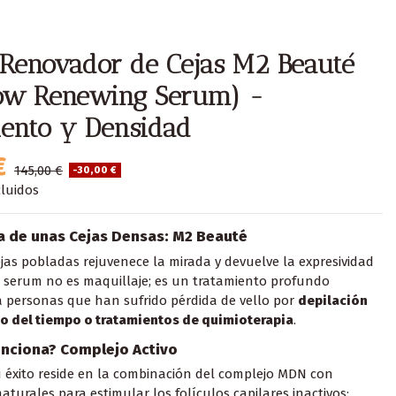
Renovador de Cejas M2 Beauté
ow Renewing Serum) -
iento y Densidad
€
145,00 €
-30,00 €
luidos
ia de unas Cejas Densas: M2 Beauté
jas pobladas rejuvenece la mirada y devuelve la expresividad
te serum no es maquillaje; es un tratamiento profundo
 personas que han sufrido pérdida de vello por
depilación
so del tiempo o tratamientos de quimioterapia
.
nciona? Complejo Activo
u éxito reside en la combinación del complejo MDN con
aturales para estimular los folículos capilares inactivos: