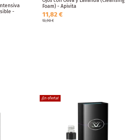
Ojos con Oliva y Lavanda (Cleansing
Intensiva
Foam) - Apivita
sible -
11,82 €
13,90 €
¡En oferta!