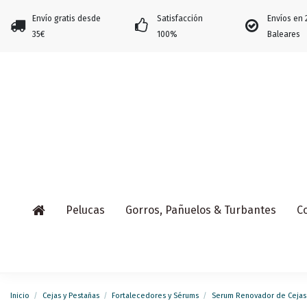
Envío gratis desde
Satisfacción
Envíos en 
35€
100%
Baleares
Pelucas
Gorros, Pañuelos & Turbantes
C
Inicio
Cejas y Pestañas
Fortalecedores y Sérums
Serum Renovador de Cejas