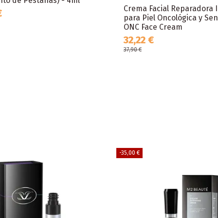
nto de Pestañas) - 4ml
Crema Facial Reparadora 
€
para Piel Oncológica y Sen
ONC Face Cream
32,22 €
37,90 €
-35,00 €