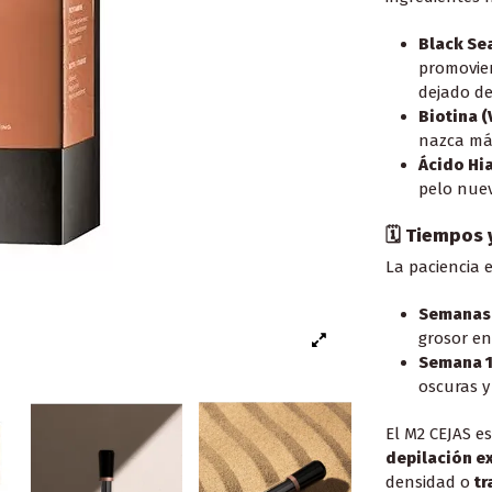
Black Sea
promovie
dejado de 
Biotina (
nazca más
Ácido Hi
pelo nue
🗓️ Tiempos
La paciencia e
Semanas 
grosor en
Semana 1
oscuras y
El M2 CEJAS es
depilación e
densidad o
tr