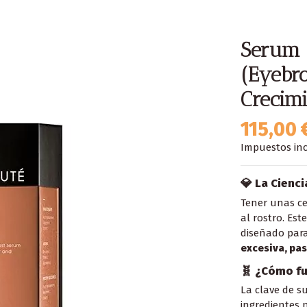
Serum 
(Eyebr
Crecim
115,00 
Impuestos inc
💎 La Cienc
Tener unas ce
al rostro. Es
diseñado para
excesiva, pa
🧬 ¿Cómo fu
La clave de s
ingredientes n