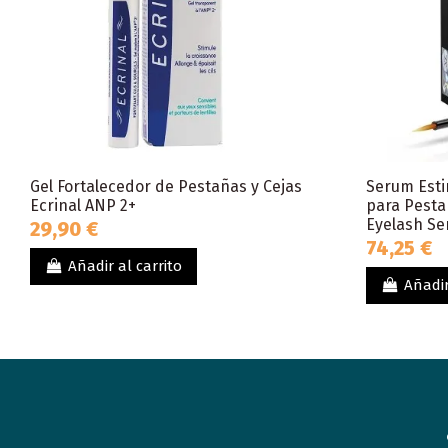
Gel Fortalecedor de Pestañas y Cejas
Serum Esti
Ecrinal ANP 2+
para Pestañ
Eyelash S
29,90 €
74,25 €
Añadir al carrito
Añadir