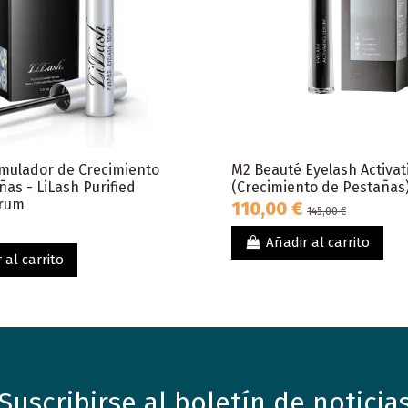
mulador de Crecimiento
M2 Beauté Eyelash Activa
as - LiLash Purified
(Crecimiento de Pestañas)
erum
110,00 €
145,00 €
Añadir al carrito
 al carrito
Suscribirse al boletín de noticia