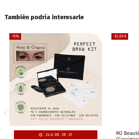
También podría interesarle
-15%
-35,00 €
M2 Beauté
24
d.
08
:
38
:
24