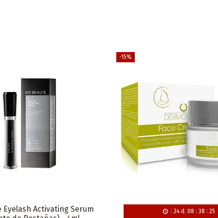
-15%
 Eyelash Activating Serum
24
d.
08
:
38
:
24