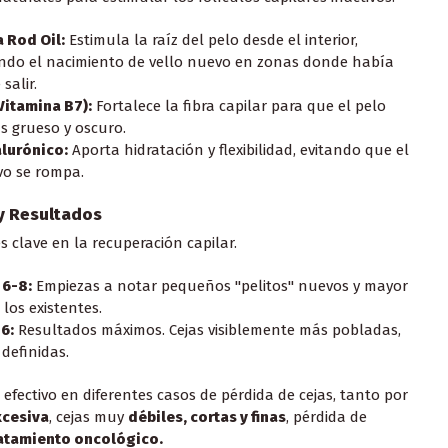
 Rod Oil:
Estimula la raíz del pelo desde el interior,
ndo el nacimiento de vello nuevo en zonas donde había
salir.
Vitamina B7):
Fortalece la fibra capilar para que el pelo
 grueso y oscuro.
alurónico:
Aporta hidratación y flexibilidad, evitando que el
vo se rompa.
 y Resultados
s clave en la recuperación capilar.
6-8:
Empiezas a notar pequeños "pelitos" nuevos y mayor
 los existentes.
6:
Resultados máximos. Cejas visiblemente más pobladas,
 definidas.
 efectivo en diferentes casos de pérdida de cejas, tanto por
xcesiva
, cejas muy
débiles, cortas y finas
, pérdida de
atamiento oncológico.