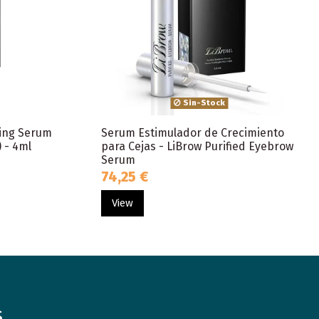
Sin-Stock
ting Serum
Serum Estimulador de Crecimiento
 - 4ml
para Cejas - LiBrow Purified Eyebrow
Serum
74,25 €
View
s