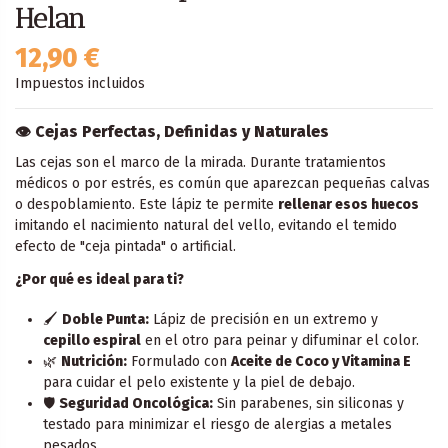
Helan
12,90 €
Impuestos incluidos
👁️ Cejas Perfectas, Definidas y Naturales
Las cejas son el marco de la mirada. Durante tratamientos
médicos o por estrés, es común que aparezcan pequeñas calvas
o despoblamiento. Este lápiz te permite
rellenar esos huecos
imitando el nacimiento natural del vello, evitando el temido
efecto de "ceja pintada" o artificial.
¿Por qué es ideal para ti?
🖌️
Doble Punta:
Lápiz de precisión en un extremo y
cepillo espiral
en el otro para peinar y difuminar el color.
🌿
Nutrición:
Formulado con
Aceite de Coco y Vitamina E
para cuidar el pelo existente y la piel de debajo.
🛡️
Seguridad Oncológica:
Sin parabenes, sin siliconas y
testado para minimizar el riesgo de alergias a metales
pesados.