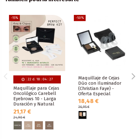
-15%
-50%
Maquillaje de Cejas
22
d.
18
:
04
:
27
Dúo con Iluminador
Maquillaje para Cejas
(Christian Faye) -
Oncológico Carebell
Oferta Especial
Eyebrows 10 - Larga
18,48 €
Duración y Natural
36,95 €
21,17 €
24,90 €