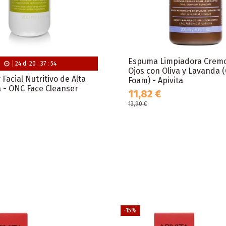
Espuma Limpiadora Cremo
24
d.
20
:
37
:
53
Ojos con Oliva y Lavanda 
Facial Nutritivo de Alta
Foam) - Apivita
a - ONC Face Cleanser
11,82 €
13,90 €
-15%