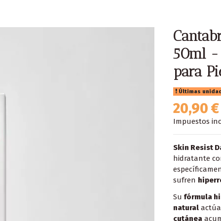
Cantabr
50ml -
para Pi
Últimas unida
20,90 €
Impuestos inc
Skin Resist D
hidratante co
específicamen
sufren
hiperr
Su
fórmula h
natural
actúa
cutánea
acum