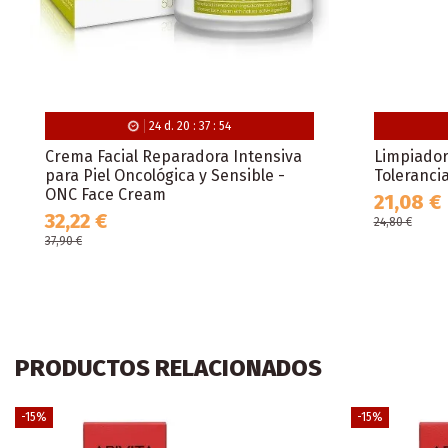
24
d.
20
:
37
:
53
Crema Facial Reparadora Intensiva
Limpiador 
para Piel Oncológica y Sensible -
Toleranci
ONC Face Cream
21,08 €
32,22 €
24,80 €
37,90 €
PRODUCTOS RELACIONADOS
-15%
-15%