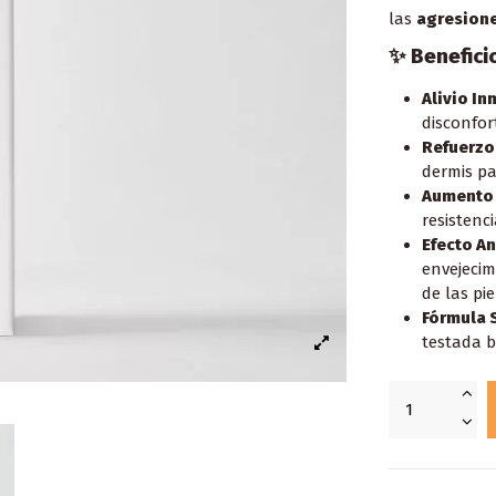
las
agresione
✨ Benefici
Alivio In
disconfor
Refuerzo 
dermis pa
Aumento 
resistenci
Efecto A
envejecim
de las pie
Fórmula 
testada b