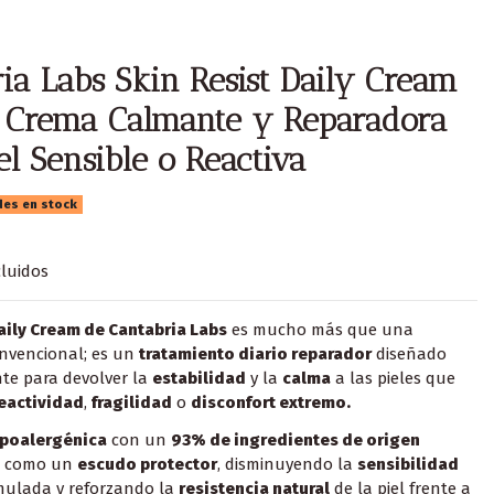
ia Labs Skin Resist Daily Cream
 Crema Calmante y Reparadora
el Sensible o Reactiva
des en stock
luidos
aily Cream de Cantabria Labs
es mucho más que una
nvencional; es un
tratamiento diario reparador
diseñado
te para devolver la
estabilidad
y la
calma
a las pieles que
eactividad
,
fragilidad
o
disconfort extremo.
ipoalergénica
con un
93% de ingredientes de origen
 como un
escudo protector
, disminuyendo la
sensibilidad
ulada y reforzando la
resistencia natural
de la piel frente a