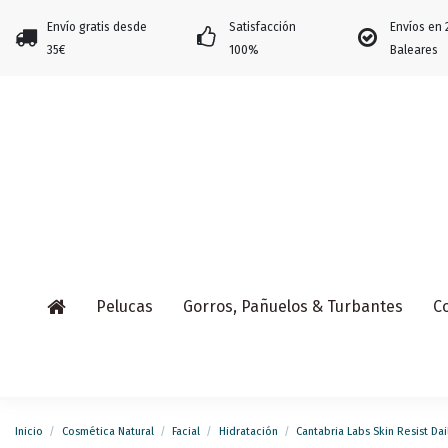
Envío gratis desde
Satisfacción
Envíos en 
35€
100%
Baleares
Pelucas
Gorros, Pañuelos & Turbantes
C
Inicio
Cosmética Natural
Facial
Hidratación
Cantabria Labs Skin Resist Da