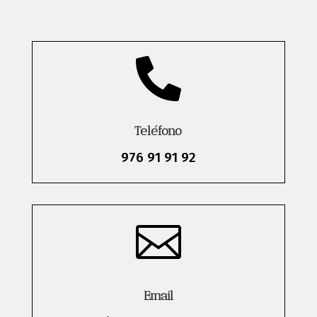

Teléfono
976 91 91 92

Email